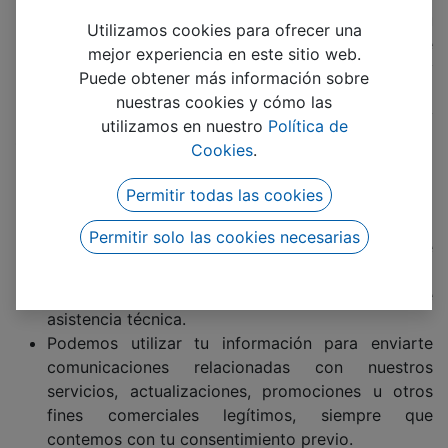
En
Adictek
, entendemos la importancia de proteger tu
Utilizamos cookies para ofrecer una
privacidad y tus datos personales. Esta Política de
mejor experiencia en este sitio web.
Privacidad describe cómo recopilamos, utilizamos y
Puede obtener más información sobre
protegemos la información que nos proporcionas al
nuestras cookies y cómo las
utilizar nuestros servicios de desarrollo de software y
utilizamos en nuestro
Política de
servicios informáticos.
Cookies
.
Uso de la Información:
Permitir todas las cookies
Utilizamos la información recopilada para
Permitir solo las cookies necesarias
ofrecerte nuestros servicios de desarrollo de
software y servicios informáticos, así como para
responder a tus consultas y proporcionarte
asistencia técnica.
Podemos utilizar tu información para enviarte
comunicaciones relacionadas con nuestros
servicios, actualizaciones, promociones u otros
fines comerciales legítimos, siempre que
contemos con tu consentimiento previo.